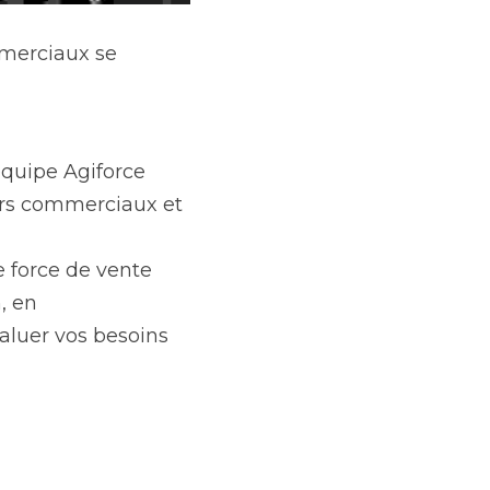
e déroulera le 22 
iforce sera présente 
dre vos 
 vente supplétive, 
rendez-vous sur le 